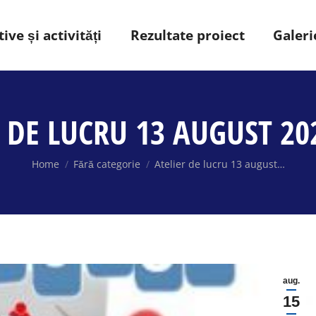
ive și activități
Rezultate proiect
Galeri
 DE LUCRU 13 AUGUST 20
You are here:
Home
Fără categorie
Atelier de lucru 13 august…
aug.
15