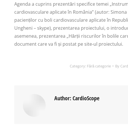
Agenda a cuprins prezentări specifice temei „Instrum
cardiovasculare aplicate în România” (autor: Simon
pacienților cu boli cardiovasculare aplicate în Repub
Ungheni – skype), prezentarea proiectului, o introduce
asemenea, prezentarea „Hărții riscurilor în bolile ca
document care va fi și postat pe site-ul proiectului.
Category:
Fără categorie
By
Car
Author:
CardioScope