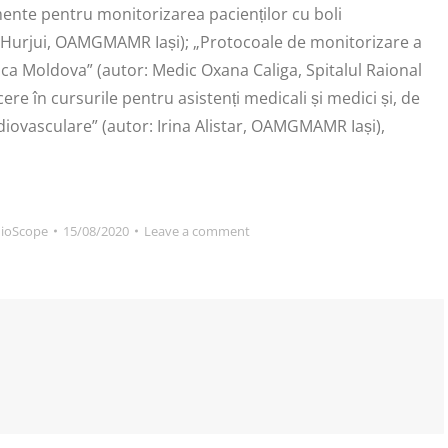
ente pentru monitorizarea pacienților cu boli
a Hurjui, OAMGMAMR Iași); „Protocoale de monitorizare a
lica Moldova” (autor: Medic Oxana Caliga, Spitalul Raional
re în cursurile pentru asistenți medicali și medici și, de
rdiovasculare” (autor: Irina Alistar, OAMGMAMR Iași),
dioScope
15/08/2020
Leave a comment