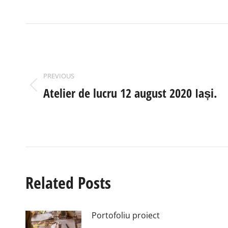
POST
NAVIGATION
PREVIOUS
Atelier de lucru 12 august 2020 Iași.
Previous
post:
Related Posts
Portofoliu proiect