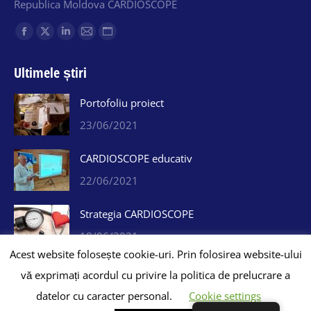
Republica Moldova CARDIOSCOPE
Find us on:
Facebook
X
Linkedin
Mail
Website
page
page
page
page
page
Ultimele știri
opens
opens
opens
opens
opens
in
in
in
in
in
Portofoliu proiect
new
new
new
new
new
23/06/2021
window
window
window
window
window
CARDIOSCOPE educativ
22/06/2021
Strategia CARDIOSCOPE
18/06/2021
Acest website folosește cookie-uri. Prin folosirea website-ului
vă exprimați acordul cu privire la politica de prelucrare a
datelor cu caracter personal.
Cookie settings
Cardioscope 2020