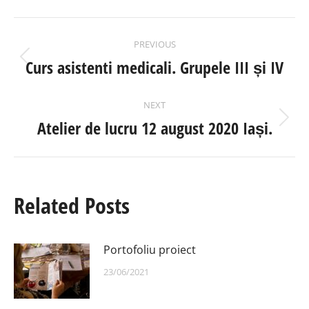
POST
PREVIOUS
NAVIGATION
Curs asistenti medicali. Grupele III și IV
Previous
post:
NEXT
Atelier de lucru 12 august 2020 Iași.
Next
post:
Related Posts
Portofoliu proiect
23/06/2021