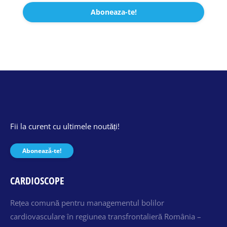
Fii la curent cu ultimele noutăți!
Abonează-te!
CARDIOSCOPE
Rețea comună pentru managementul bolilor
cardiovasculare în regiunea transfrontalieră România –