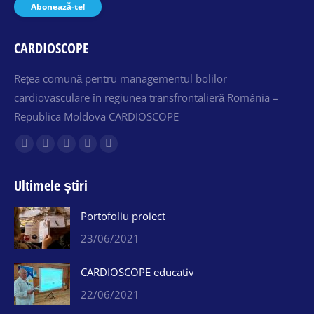
Abonează-te!
CARDIOSCOPE
Rețea comună pentru managementul bolilor
cardiovasculare în regiunea transfrontalieră România –
Republica Moldova CARDIOSCOPE
Find us on:
Facebook
X
Linkedin
Mail
Website
page
page
page
page
page
Ultimele știri
opens
opens
opens
opens
opens
in
in
in
in
in
Portofoliu proiect
new
new
new
new
new
23/06/2021
window
window
window
window
window
CARDIOSCOPE educativ
22/06/2021