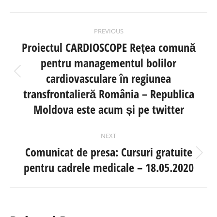
POST
PREVIOUS
NAVIGATION
Proiectul CARDIOSCOPE Rețea comună
pentru managementul bolilor
cardiovasculare în regiunea
Previous
post:
transfrontalieră România – Republica
Moldova este acum și pe twitter
NEXT
Comunicat de presa: Cursuri gratuite
Next
pentru cadrele medicale – 18.05.2020
post: